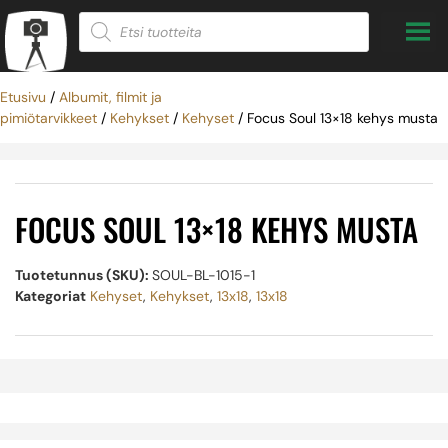
Etusivu
/
Albumit, filmit ja
pimiötarvikkeet
/
Kehykset
/
Kehyset
/ Focus Soul 13×18 kehys musta
FOCUS SOUL 13×18 KEHYS MUSTA
Tuotetunnus (SKU):
SOUL-BL-1015-1
Kategoriat
Kehyset
,
Kehykset
,
13x18
,
13x18