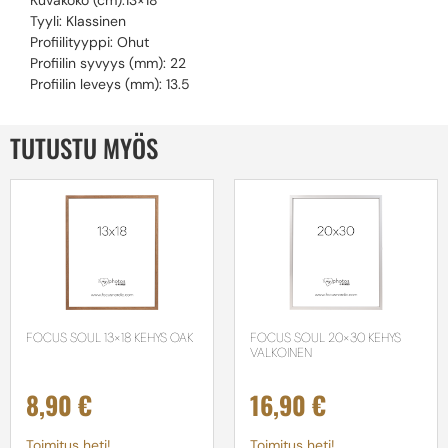
Kuvakoko (cm):13×18
Tyyli: Klassinen
Profiilityyppi: Ohut
Profiilin syvyys (mm): 22
Profiilin leveys (mm): 13.5
TUTUSTU MYÖS
FOCUS SOUL 13×18 KEHYS OAK
FOCUS SOUL 20×30 KEHYS
VALKOINEN
8,90
€
16,90
€
Toimitus heti!
Toimitus heti!