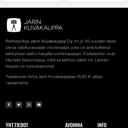
Perheyritys Jarin Kuvakauppa Oy
on jo 45 vuoden iässä
oleva valokuvausalan moniosaaja, joka on aina kulkenut
kehityksen aallon harjalla toiminnassaan. Porilaisetkin ovat
käyneet katsomassa, mitä se kehitys oikein on. Lännen
Nopein on tunnuksemme!
Passikuvan hinta Jarin Kuvakaupassa 19,90 € aikaa
varaamatta.
YHT.TIEDOT
AVOINNA
INFO