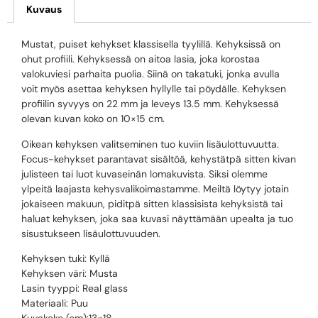
Kuvaus
Mustat, puiset kehykset klassisella tyylillä. Kehyksissä on
ohut profiili. Kehyksessä on aitoa lasia, joka korostaa
valokuviesi parhaita puolia. Siinä on takatuki, jonka avulla
voit myös asettaa kehyksen hyllylle tai pöydälle. Kehyksen
profiilin syvyys on 22 mm ja leveys 13.5 mm. Kehyksessä
olevan kuvan koko on 10×15 cm.
Oikean kehyksen valitseminen tuo kuviin lisäulottuvuutta.
Focus-kehykset parantavat sisältöä, kehystätpä sitten kivan
julisteen tai luot kuvaseinän lomakuvista. Siksi olemme
ylpeitä laajasta kehysvalikoimastamme. Meiltä löytyy jotain
jokaiseen makuun, piditpä sitten klassisista kehyksistä tai
haluat kehyksen, joka saa kuvasi näyttämään upealta ja tuo
sisustukseen lisäulottuvuuden.
Kehyksen tuki: Kyllä
Kehyksen väri: Musta
Lasin tyyppi: Real glass
Materiaali: Puu