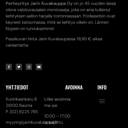
Perheyritys Jarin Kuvakauppa Oy
on jo 45 vuoden iässä
oleva valokuvausalan moniosaaja, joka on aina kulkenut
kehityksen aallon harjalla toiminnassaan. Porilaisetkin ovat
käyneet katsomassa, mitä se kehitys oikein on. Lännen
Nopein on tunnuksemme!
Passikuvan hinta Jarin Kuvakaupassa 19,90 € aikaa
varaamatta.
YHT.TIEDOT
AVOINNA
INFO
Kuninkaankatu 8
Liike avoinna
26100 Rauma
ma-pe
P. (02) 8225 785
10:00 – 17:00
myynti@jarinkuvakauppa.fi
la suljettu