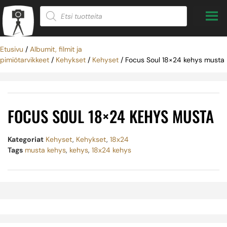
Etusivu
/
Albumit, filmit ja
pimiötarvikkeet
/
Kehykset
/
Kehyset
/ Focus Soul 18×24 kehys musta
FOCUS SOUL 18×24 KEHYS MUSTA
Kategoriat
Kehyset
,
Kehykset
,
18x24
Tags
musta kehys
,
kehys
,
18x24 kehys