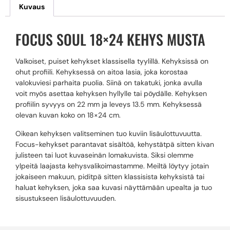
Kuvaus
FOCUS SOUL 18×24 KEHYS MUSTA
Valkoiset, puiset kehykset klassisella tyylillä. Kehyksissä on
ohut profiili. Kehyksessä on aitoa lasia, joka korostaa
valokuviesi parhaita puolia. Siinä on takatuki, jonka avulla
voit myös asettaa kehyksen hyllylle tai pöydälle. Kehyksen
profiilin syvyys on 22 mm ja leveys 13.5 mm. Kehyksessä
olevan kuvan koko on 18×24 cm.
Oikean kehyksen valitseminen tuo kuviin lisäulottuvuutta.
Focus-kehykset parantavat sisältöä, kehystätpä sitten kivan
julisteen tai luot kuvaseinän lomakuvista. Siksi olemme
ylpeitä laajasta kehysvalikoimastamme. Meiltä löytyy jotain
jokaiseen makuun, piditpä sitten klassisista kehyksistä tai
haluat kehyksen, joka saa kuvasi näyttämään upealta ja tuo
sisustukseen lisäulottuvuuden.