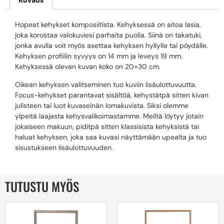
Kuvaus
Hopeat kehykset komposiitista. Kehyksessä on aitoa lasia,
joka korostaa valokuviesi parhaita puolia. Siinä on takatuki,
jonka avulla voit myös asettaa kehyksen hyllylle tai pöydälle.
Kehyksen profiilin syvyys on 14 mm ja leveys 19 mm.
Kehyksessä olevan kuvan koko on 20×30 cm.
Oikean kehyksen valitseminen tuo kuviin lisäulottuvuutta.
Focus-kehykset parantavat sisältöä, kehystätpä sitten kivan
julisteen tai luot kuvaseinän lomakuvista. Siksi olemme
ylpeitä laajasta kehysvalikoimastamme. Meiltä löytyy jotain
jokaiseen makuun, piditpä sitten klassisista kehyksistä tai
haluat kehyksen, joka saa kuvasi näyttämään upealta ja tuo
sisustukseen lisäulottuvuuden.
TUTUSTU MYÖS