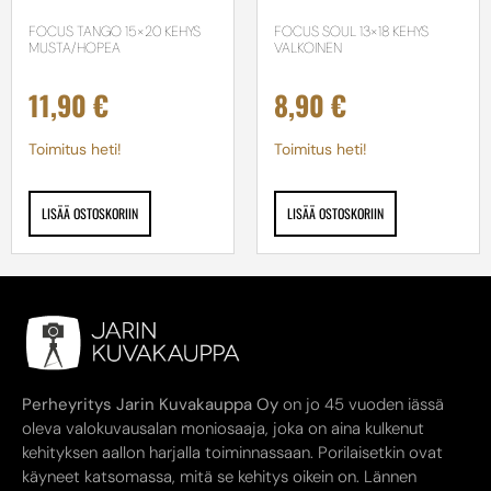
FOCUS TANGO 15×20 KEHYS
FOCUS SOUL 13×18 KEHYS
MUSTA/HOPEA
VALKOINEN
11,90
€
8,90
€
Toimitus heti!
Toimitus heti!
LISÄÄ OSTOSKORIIN
LISÄÄ OSTOSKORIIN
Perheyritys Jarin Kuvakauppa Oy
on jo 45 vuoden iässä
oleva valokuvausalan moniosaaja, joka on aina kulkenut
kehityksen aallon harjalla toiminnassaan. Porilaisetkin ovat
käyneet katsomassa, mitä se kehitys oikein on. Lännen