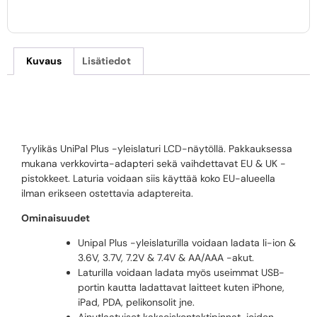
Kuvaus
Lisätiedot
HÄHNEL UNIPAL PLUS
Tyylikäs UniPal Plus -yleislaturi LCD-näytöllä. Pakkauksessa
mukana verkkovirta-adapteri sekä vaihdettavat EU & UK -
pistokkeet. Laturia voidaan siis käyttää koko EU-alueella
ilman erikseen ostettavia adaptereita.
Ominaisuudet
Unipal Plus -yleislaturilla voidaan ladata li-ion &
3.6V, 3.7V, 7.2V & 7.4V & AA/AAA -akut.
Laturilla voidaan ladata myös useimmat USB-
portin kautta ladattavat laitteet kuten iPhone,
iPad, PDA, pelikonsolit jne.