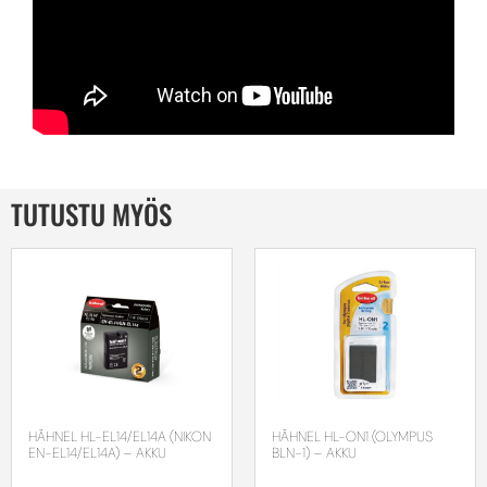
TUTUSTU MYÖS
HÄHNEL HL-EL14/EL14A (NIKON
HÄHNEL HL-ON1 (OLYMPUS
EN-EL14/EL14A) – AKKU
BLN-1) – AKKU