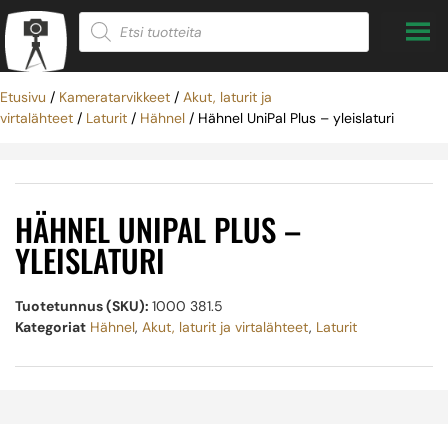
Etusivu
/
Kameratarvikkeet
/
Akut, laturit ja
virtalähteet
/
Laturit
/
Hähnel
/ Hähnel UniPal Plus – yleislaturi
HÄHNEL UNIPAL PLUS –
YLEISLATURI
Tuotetunnus (SKU):
1000 381.5
Kategoriat
Hähnel
,
Akut, laturit ja virtalähteet
,
Laturit