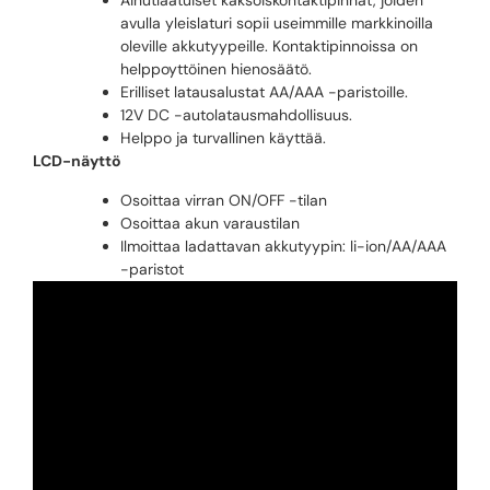
Ainutlaatuiset kaksoiskontaktipinnat, joiden
avulla yleislaturi sopii useimmille markkinoilla
oleville akkutyypeille. Kontaktipinnoissa on
helppoyttöinen hienosäätö.
Erilliset latausalustat AA/AAA -paristoille.
12V DC -autolatausmahdollisuus.
Helppo ja turvallinen käyttää.
LCD-näyttö
Osoittaa virran ON/OFF -tilan
Osoittaa akun varaustilan
Ilmoittaa ladattavan akkutyypin: li-ion/AA/AAA
-paristot