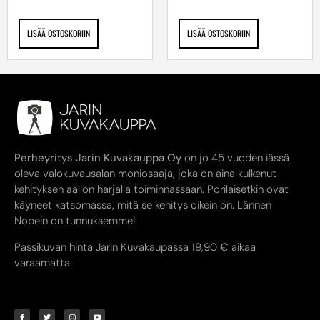
LISÄÄ OSTOSKORIIN
LISÄÄ OSTOSKORIIN
Perheyritys Jarin Kuvakauppa Oy
on jo 45 vuoden iässä
oleva valokuvausalan moniosaaja, joka on aina kulkenut
kehityksen aallon harjalla toiminnassaan. Porilaisetkin ovat
käyneet katsomassa, mitä se kehitys oikein on. Lännen
Nopein on tunnuksemme!
Passikuvan hinta Jarin Kuvakaupassa 19,90 € aikaa
varaamatta.