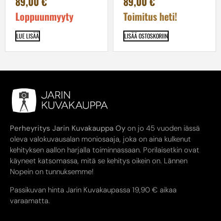
89,00
€
89,00
€
Loppuunmyyty
Toimitus heti!
LUE LISÄÄ
LISÄÄ OSTOSKORIIN
Perheyritys Jarin Kuvakauppa Oy
on jo 45 vuoden iässä
oleva valokuvausalan moniosaaja, joka on aina kulkenut
kehityksen aallon harjalla toiminnassaan. Porilaisetkin ovat
käyneet katsomassa, mitä se kehitys oikein on. Lännen
Nopein on tunnuksemme!
Passikuvan hinta Jarin Kuvakaupassa 19,90 € aikaa
varaamatta.