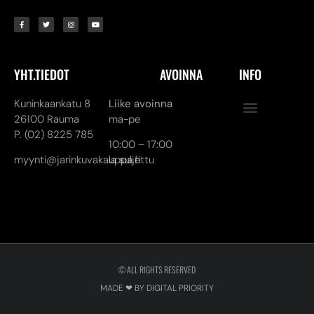
YHT.TIEDOT
AVOINNA
INFO
Kuninkaankatu 8
Liike avoinna
26100 Rauma
ma-pe
P. (02) 8225 785
10:00 – 17:00
myynti@jarinkuvakauppa.fi
la suljettu
© ALL RIGHTS RESERVED
MADE ❤ BY DIGITAL PRIORITY