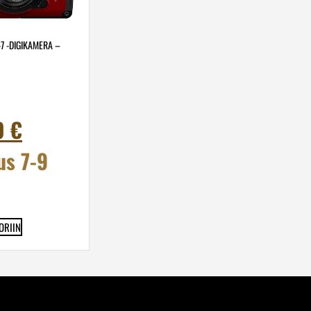
7 -DIGIKAMERA –
0
€
us 7-9
ORIIN