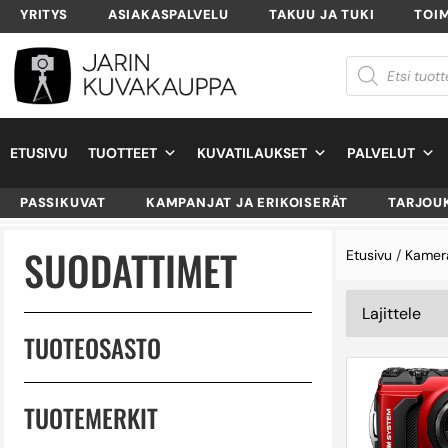
YRITYS
ASIAKASPALVELU
TAKUU JA TUKI
TOI
ETUSIVU
TUOTTEET
KUVATILAUKSET
PALVELUT
PASSIKUVAT
KAMPANJAT JA ERIKOISERÄT
TARJOU
SUODATTIMET
Etusivu
/
Kamer
TUOTEOSASTO
TUOTEMERKIT