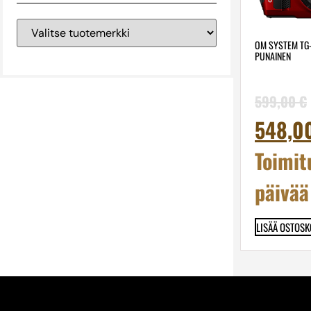
OM SYSTEM TG-
PUNAINEN
599,00
€
548,0
Toimit
päivää
LISÄÄ OSTOSK