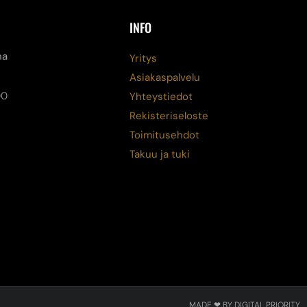
INFO
na
Yritys
Asiakaspalvelu
00
Yhteystiedot
Rekisteriseloste
Toimitusehdot
Takuu ja tuki
MADE ❤ BY DIGITAL PRIORITY