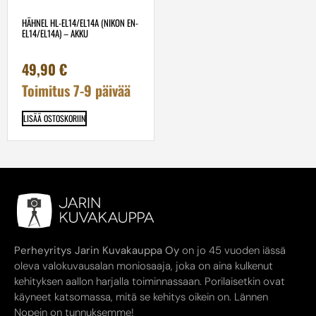
HÄHNEL HL-EL14/EL14A (NIKON EN-
EL14/EL14A) – AKKU
49,90
€
Toimitus 7-9 päivää
LISÄÄ OSTOSKORIIN
Perheyritys Jarin Kuvakauppa Oy
on jo 45 vuoden iässä
oleva valokuvausalan moniosaaja, joka on aina kulkenut
kehityksen aallon harjalla toiminnassaan. Porilaisetkin ovat
käyneet katsomassa, mitä se kehitys oikein on. Lännen
Nopein on tunnuksemme!