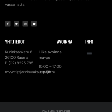
varaamatta.
YHT.TIEDOT
AVOINNA
INFO
Kuninkaankatu 8
Liike avoinna
26100 Rauma
ma-pe
P. (02) 8225 785
10:00 – 17:00
myynti@jarinkuvakauppa.fi
la suljettu
© ALL RIGHTS RESERVED