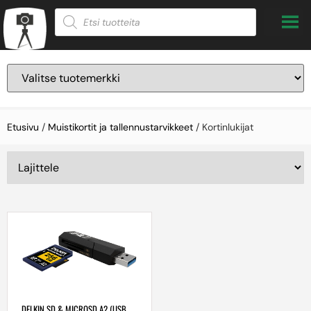
Etusivu
/
Muistikortit ja tallennustarvikkeet
/ Kortinlukijat
DELKIN SD & MICROSD A2 (USB