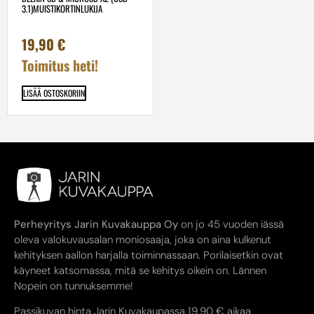
3.1)MUISTIKORTINLUKIJA
19,90
€
Toimitus heti!
LISÄÄ OSTOSKORIIN
Perheyritys Jarin Kuvakauppa Oy
on jo 45 vuoden iässä
oleva valokuvausalan moniosaaja, joka on aina kulkenut
kehityksen aallon harjalla toiminnassaan. Porilaisetkin ovat
käyneet katsomassa, mitä se kehitys oikein on. Lännen
Nopein on tunnuksemme!
Passikuvan hinta Jarin Kuvakaupassa 19,90 € aikaa