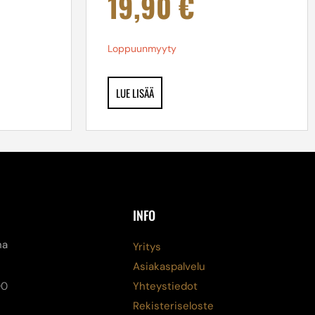
19,90
€
Loppuunmyyty
LUE LISÄÄ
INFO
na
Yritys
Asiakaspalvelu
00
Yhteystiedot
Rekisteriseloste