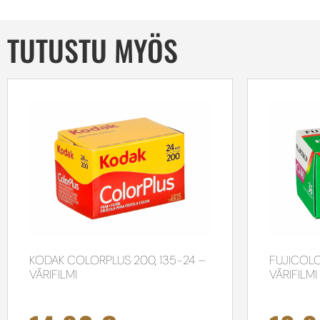
TUTUSTU MYÖS
KODAK COLORPLUS 200, 135-24 –
FUJICOLO
VÄRIFILMI
VÄRIFILMI