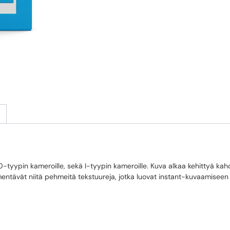
600-tyypin kameroille, sekä I-tyypin kameroille. Kuva alkaa kehittyä ka
 ilmentävät niitä pehmeitä tekstuureja, jotka luovat instant-kuvaamisee