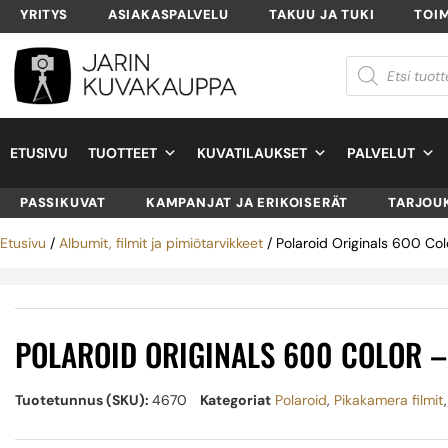
YRITYS
ASIAKASPALVELU
TAKUU JA TUKI
TOI
ETUSIVU
TUOTTEET
KUVATILAUKSET
PALVELUT
PASSIKUVAT
KAMPANJAT JA ERIKOISERÄT
TARJOU
Etusivu
/
Albumit, filmit ja pimiötarvikkeet
/ Polaroid Originals 600 Colo
POLAROID ORIGINALS 600 COLOR –
Tuotetunnus (SKU):
4670
Kategoriat
Polaroid
,
Pikakamera filmit