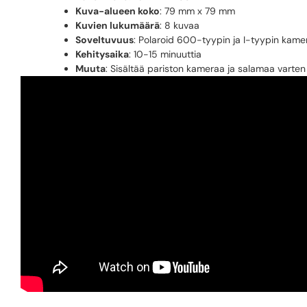
Kuva-alueen koko
: 79 mm x 79 mm
Kuvien lukumäärä
: 8 kuvaa
Soveltuvuus
: Polaroid 600-tyypin ja I-tyypin kamer
Kehitysaika
: 10-15 minuuttia
Muuta
: Sisältää pariston kameraa ja salamaa varten