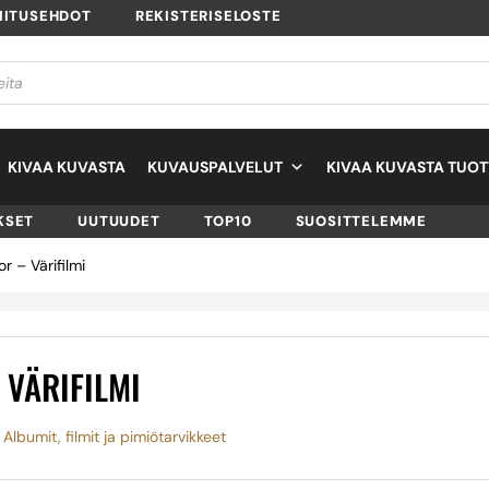
MITUSEHDOT
REKISTERISELOSTE
KIVAA KUVASTA
KUVAUSPALVELUT
KIVAA KUVASTA TUOT
KSET
UUTUUDET
TOP10
SUOSITTELEMME
r – Värifilmi
 VÄRIFILMI
,
Albumit, filmit ja pimiötarvikkeet