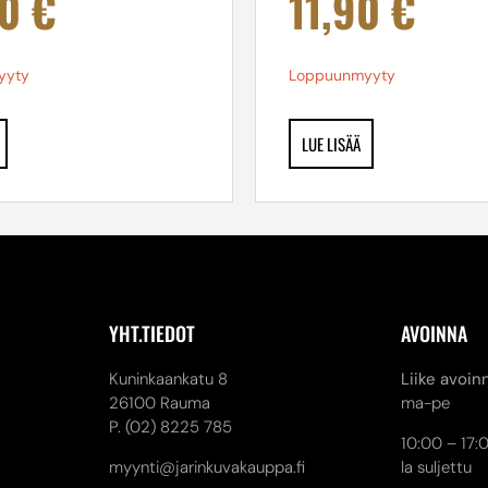
90
€
11,90
€
yyty
Loppuunmyyty
LUE LISÄÄ
YHT.TIEDOT
AVOINNA
Kuninkaankatu 8
Liike avoin
26100 Rauma
ma-pe
P. (02) 8225 785
10:00 – 17:
myynti@jarinkuvakauppa.fi
la suljettu