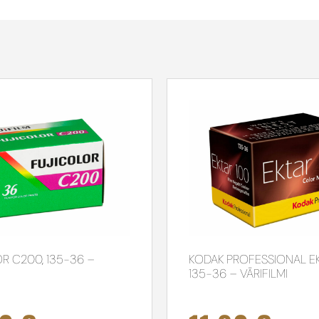
R C200, 135-36 –
KODAK PROFESSIONAL EK
135-36 – VÄRIFILMI