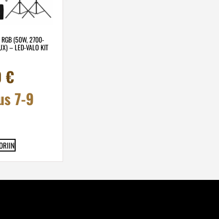
 RGB (50W, 2700-
UX) – LED-VALO KIT
0
€
us 7-9
ORIIN