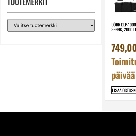
TUOTEMERKIT
DÖRR DLP-1000
9999K, 2000 L
749,0
Toimit
päivää
LISÄÄ OSTOSK