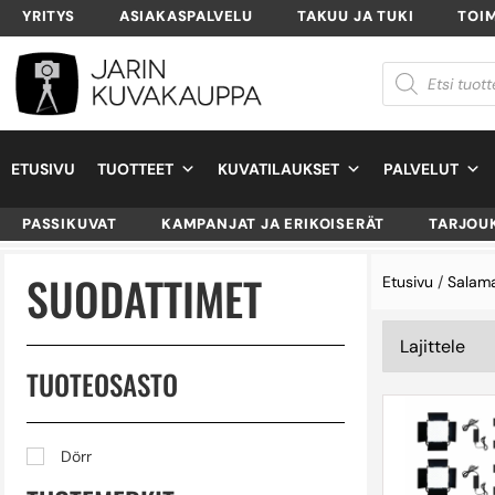
YRITYS
ASIAKASPALVELU
TAKUU JA TUKI
TOI
ETUSIVU
TUOTTEET
KUVATILAUKSET
PALVELUT
PASSIKUVAT
KAMPANJAT JA ERIKOISERÄT
TARJOU
SUODATTIMET
Etusivu
/
Salama
TUOTEOSASTO
Dörr