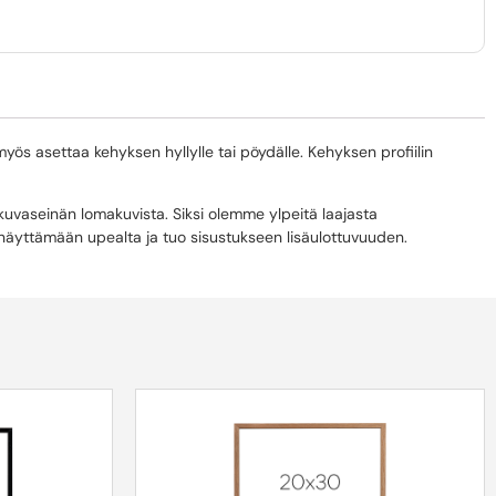
myös asettaa kehyksen hyllylle tai pöydälle. Kehyksen profiilin
 kuvaseinän lomakuvista. Siksi olemme ylpeitä laajasta
i näyttämään upealta ja tuo sisustukseen lisäulottuvuuden.