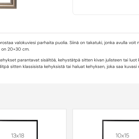
ostaa valokuviesi parhaita puolia. Siinä on takatuki, jonka avulla voit 
o on 20×30 cm.
ehykset parantavat sisältöä, kehystätpä sitten kivan julisteen tai luot
tpä sitten klassisista kehyksistä tai haluat kehyksen, joka saa kuvas