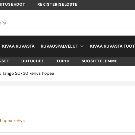
MITUSEHDOT
REKISTERISELOSTE
KIVAA KUVASTA
KUVAUSPALVELUT
KIVAA KUVASTA TUOT
KSET
UUTUUDET
TOP10
SUOSITTELEMME
s Tango 20×30 kehys hopea
hopea kehys