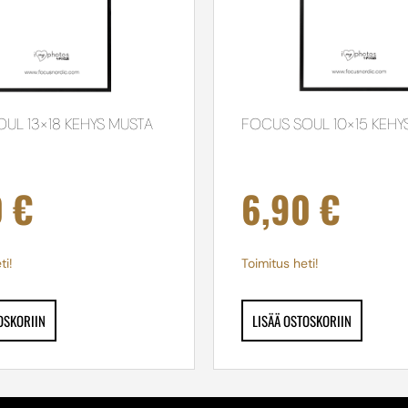
UL 13×18 KEHYS MUSTA
FOCUS SOUL 10×15 KEHY
0
€
6,90
€
ti!
Toimitus heti!
OSKORIIN
LISÄÄ OSTOSKORIIN