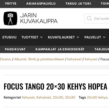
YRITYS
ASIAKASPALVELU
TAKUU JA TUKI
TOI
ETUSIVU
TUOTTEET
KUVATILAUKSET
PALVELUT
PASSIKUVAT
KAMPANJAT JA ERIKOISERÄT
TARJOU
Etusivu
/
Albumit, filmit ja pimiötarvikkeet
/
Kehykset
/
Kehyset
/ Focu
FOCUS TANGO 20×30 KEHYS HOPEA
Kategoriat
Kehyset
,
Kehykset
,
20x30
,
20x30
Tags
20x30 kehys
,