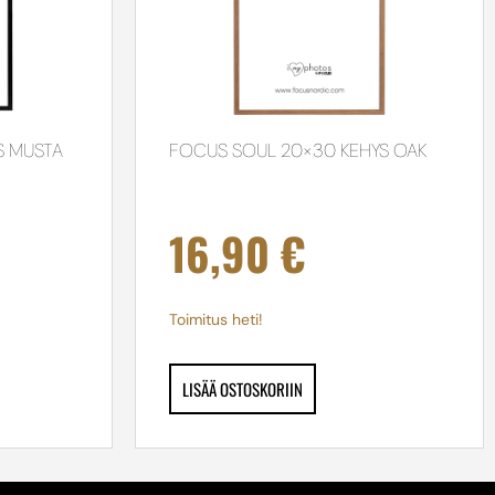
S MUSTA
FOCUS SOUL 20×30 KEHYS OAK
16,90
€
Toimitus heti!
LISÄÄ OSTOSKORIIN