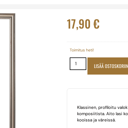
17,90
€
Toimitus heti!
LISÄÄ OSTOSKORII
Klassinen, profiloitu valo
komposiitista. Aito lasi k
kooissa ja väreissä.