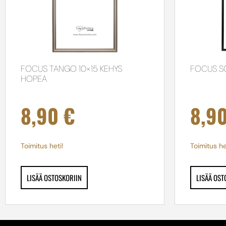
FOCUS TANGO 10×15 KEHYS
FOCUS SO
HOPEA
8,90
€
8,9
Toimitus heti!
Toimitus he
LISÄÄ OSTOSKORIIN
LISÄÄ OST