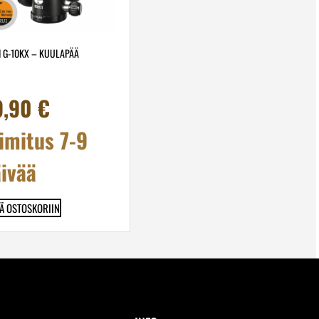
I G-10KX – KUULAPÄÄ
9,90
€
imitus 7-9
ivää
ÄÄ OSTOSKORIIN