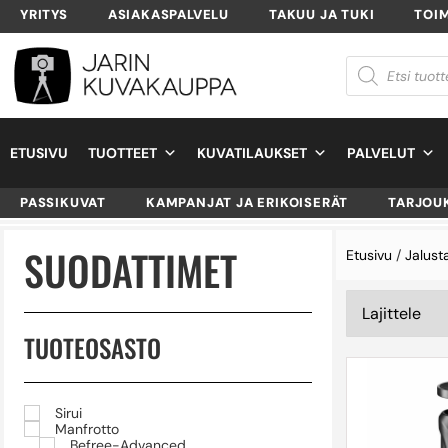
YRITYS
ASIAKASPALVELU
TAKUU JA TUKI
TOI
ETUSIVU
TUOTTEET
KUVATILAUKSET
PALVELUT
PASSIKUVAT
KAMPANJAT JA ERIKOISERÄT
TARJOU
SUODATTIMET
Etusivu
/
Jalust
TUOTEOSASTO
Sirui
Manfrotto
Befree-Advanced