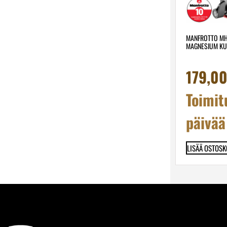
MANFROTTO M
MAGNESIUM K
179,0
Toimit
päivää
LISÄÄ OSTOSK