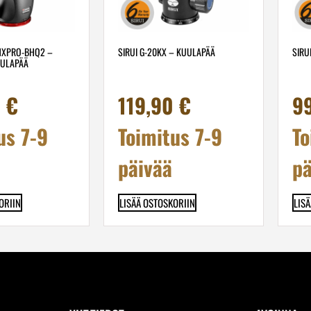
HXPRO-BHQ2 –
SIRUI G-20KX – KUULAPÄÄ
SIRU
UULAPÄÄ
0
€
119,90
€
9
us 7-9
Toimitus 7-9
To
päivää
pä
ORIIN
LISÄÄ OSTOSKORIIN
LIS