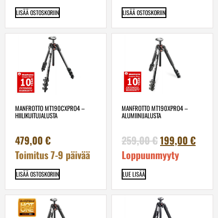
LISÄÄ OSTOSKORIIN
LISÄÄ OSTOSKORIIN
MANFROTTO MT190CXPRO4 –
MANFROTTO MT190XPRO4 –
HIILIKUITUJALUSTA
ALUMIINIJALUSTA
479,00
€
259,00
€
199,00
€
Toimitus 7-9 päivää
Loppuunmyyty
LISÄÄ OSTOSKORIIN
LUE LISÄÄ