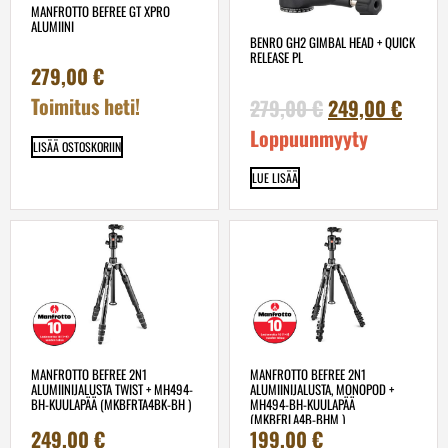
MANFROTTO BEFREE GT XPRO
ALUMIINI
BENRO GH2 GIMBAL HEAD + QUICK
RELEASE PL
279,00
€
Toimitus heti!
279,00
€
249,00
€
Loppuunmyyty
LISÄÄ OSTOSKORIIN
LUE LISÄÄ
MANFROTTO BEFREE 2N1
MANFROTTO BEFREE 2N1
ALUMIINIJALUSTA TWIST + MH494-
ALUMIINIJALUSTA, MONOPOD +
BH-KUULAPÄÄ (MKBFRTA4BK-BH )
MH494-BH-KUULAPÄÄ
(MKBFRLA4B-BHM )
249,00
€
199,00
€