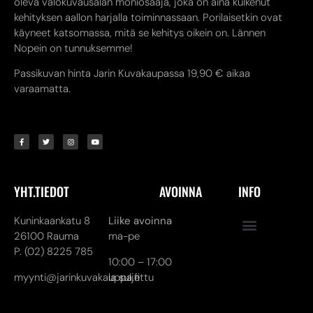
oleva valokuvausalan moniosaaja, joka on aina kulkenut
kehityksen aallon harjalla toiminnassaan. Porilaisetkin ovat
käyneet katsomassa, mitä se kehitys oikein on. Lännen
Nopein on tunnuksemme!
Passikuvan hinta Jarin Kuvakaupassa 19,90 € aikaa
varaamatta.
YHT.TIEDOT
AVOINNA
INFO
Kuninkaankatu 8
Liike avoinna
26100 Rauma
ma-pe
P. (02) 8225 785
10:00 – 17:00
myynti@jarinkuvakauppa.fi
la suljettu