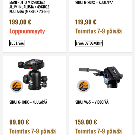
MANFROTTO MT290XTA3
SIRUI G-20KX – KUULAPÄÄ
ALUMIINIJALUSTA + 496RC2
KUULAPÄÄ (MK290XTA3-BH)
199,00
€
119,90
€
Loppuunmyyty
Toimitus 7-9 päivää
LUE LISÄÄ
LISÄÄ OSTOSKORIIN
SIRUI G-10KX – KUULAPÄÄ
SIRUI VA-5 – VIDEOPÄÄ
99,90
€
159,00
€
Toimitus 7-9 päivää
Toimitus 7-9 päivää