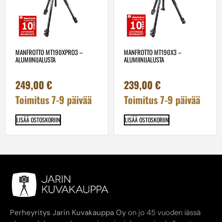
MANFROTTO MT190XPRO3 –
MANFROTTO MT190X3 –
ALUMIINIJALUSTA
ALUMIINIJALUSTA
249,00
€
239,00
€
Toimitus 7-9 päivää
Toimitus 7-9 päivää
LISÄÄ OSTOSKORIIN
LISÄÄ OSTOSKORIIN
Perheyritys Jarin Kuvakauppa Oy
on jo 45 vuoden iässä