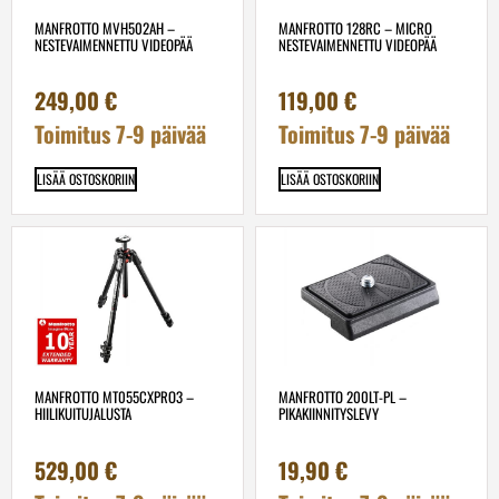
MANFROTTO MVH502AH –
MANFROTTO 128RC – MICRO
NESTEVAIMENNETTU VIDEOPÄÄ
NESTEVAIMENNETTU VIDEOPÄÄ
249,00
€
119,00
€
Toimitus 7-9 päivää
Toimitus 7-9 päivää
LISÄÄ OSTOSKORIIN
LISÄÄ OSTOSKORIIN
MANFROTTO MT055CXPRO3 –
MANFROTTO 200LT-PL –
HIILIKUITUJALUSTA
PIKAKIINNITYSLEVY
529,00
€
19,90
€