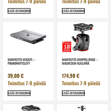
Toimitus 7-9 päivää
Toimitus 7-9 päivää
LISÄÄ OSTOSKORIIN
LISÄÄ OSTOSKORIIN
MANFROTTO MSQ6PL –
MANFROTTO MHXPRO-BHQ6 –
PIKAKIINNITYSLEVY
MAGNESIUM KUULAPÄÄ
39,00
€
174,90
€
Toimitus 7-9 päivää
Toimitus 7-9 päivää
LISÄÄ OSTOSKORIIN
LISÄÄ OSTOSKORIIN