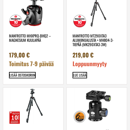
MANFROTTO MHXPRO-BHQ2 –
MANFROTTO MT290XTA3
MAGNESIUM KUULAPÄÄ
ALUMIINIJALUSTA + MH804-3-
TIEPÄÄ (MK290XTA3-3W)
179,00
€
219,00
€
Toimitus 7-9 päivää
Loppuunmyyty
LISÄÄ OSTOSKORIIN
LUE LISÄÄ