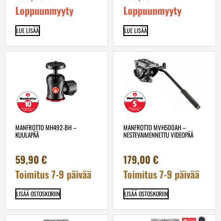
Loppuunmyyty
Loppuunmyyty
LUE LISÄÄ
LUE LISÄÄ
MANFROTTO MH492-BH –
MANFROTTO MVH500AH –
KUULAPÄÄ
NESTEVAIMENNETTU VIDEOPÄÄ
59,90
€
179,00
€
Toimitus 7-9 päivää
Toimitus 7-9 päivää
LISÄÄ OSTOSKORIIN
LISÄÄ OSTOSKORIIN