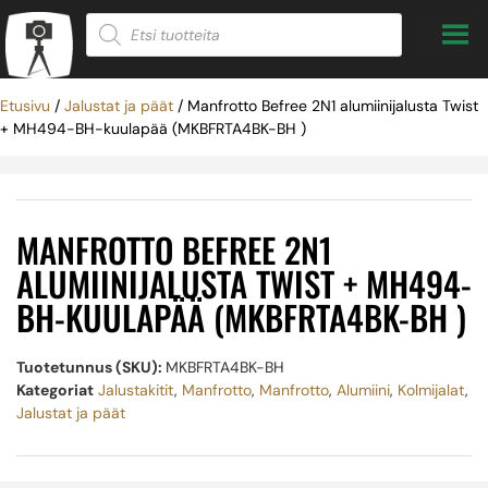
Etusivu
/
Jalustat ja päät
/ Manfrotto Befree 2N1 alumiinijalusta Twist
+ MH494-BH-kuulapää (MKBFRTA4BK-BH )
MANFROTTO BEFREE 2N1
ALUMIINIJALUSTA TWIST + MH494-
BH-KUULAPÄÄ (MKBFRTA4BK-BH )
Tuotetunnus (SKU):
MKBFRTA4BK-BH
Kategoriat
Jalustakitit
,
Manfrotto
,
Manfrotto
,
Alumiini
,
Kolmijalat
,
Jalustat ja päät