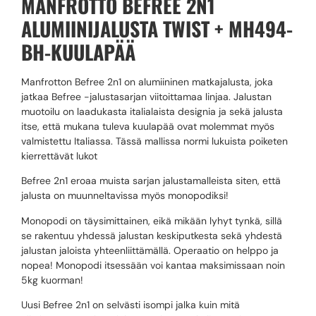
MANFROTTO BEFREE 2N1
ALUMIINIJALUSTA TWIST + MH494-
BH-KUULAPÄÄ
Manfrotton Befree 2n1 on alumiininen matkajalusta, joka
jatkaa Befree -jalustasarjan viitoittamaa linjaa. Jalustan
muotoilu on laadukasta italialaista designia ja sekä jalusta
itse, että mukana tuleva kuulapää ovat molemmat myös
valmistettu Italiassa. Tässä mallissa normi lukuista poiketen
kierrettävät lukot
Befree 2n1 eroaa muista sarjan jalustamalleista siten, että
jalusta on muunneltavissa myös monopodiksi!
Monopodi on täysimittainen, eikä mikään lyhyt tynkä, sillä
se rakentuu yhdessä jalustan keskiputkesta sekä yhdestä
jalustan jaloista yhteenliittämällä. Operaatio on helppo ja
nopea! Monopodi itsessään voi kantaa maksimissaan noin
5kg kuorman!
Uusi Befree 2n1 on selvästi isompi jalka kuin mitä