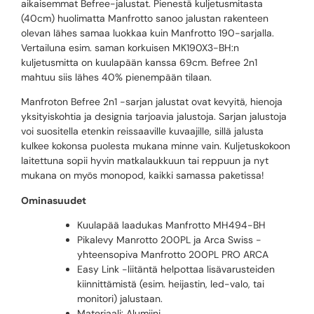
aikaisemmat Befree-jalustat. Pienestä kuljetusmitasta
(40cm) huolimatta Manfrotto sanoo jalustan rakenteen
olevan lähes samaa luokkaa kuin Manfrotto 190-sarjalla.
Vertailuna esim. saman korkuisen MK190X3-BH:n
kuljetusmitta on kuulapään kanssa 69cm. Befree 2n1
mahtuu siis lähes 40% pienempään tilaan.
Manfroton Befree 2n1 -sarjan jalustat ovat kevyitä, hienoja
yksityiskohtia ja designia tarjoavia jalustoja. Sarjan jalustoja
voi suositella etenkin reissaaville kuvaajille, sillä jalusta
kulkee kokonsa puolesta mukana minne vain. Kuljetuskokoon
laitettuna sopii hyvin matkalaukkuun tai reppuun ja nyt
mukana on myös monopod, kaikki samassa paketissa!
Ominasuudet
Kuulapää laadukas Manfrotto MH494-BH
Pikalevy Manrotto 200PL ja Arca Swiss -
yhteensopiva Manfrotto 200PL PRO ARCA
Easy Link -liitäntä helpottaa lisävarusteiden
kiinnittämistä (esim. heijastin, led-valo, tai
monitori) jalustaan.
Materiaali: Alumiini