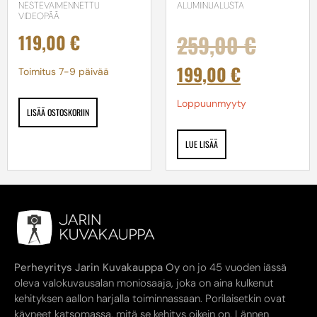
NESTEVAIMENNETTU
ALUMIINIJALUSTA
VIDEOPÄÄ
119,00
€
259,00
€
199,00
€
Toimitus 7-9 päivää
Loppuunmyyty
LISÄÄ OSTOSKORIIN
LUE LISÄÄ
Perheyritys Jarin Kuvakauppa Oy
on jo 45 vuoden iässä
oleva valokuvausalan moniosaaja, joka on aina kulkenut
kehityksen aallon harjalla toiminnassaan. Porilaisetkin ovat
käyneet katsomassa, mitä se kehitys oikein on. Lännen