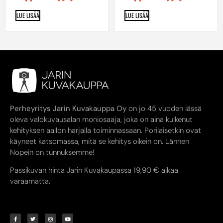
LUE LISÄÄ
LUE LISÄÄ
Perheyritys Jarin Kuvakauppa Oy
on jo 45 vuoden iässä
oleva valokuvausalan moniosaaja, joka on aina kulkenut
kehityksen aallon harjalla toiminnassaan. Porilaisetkin ovat
käyneet katsomassa, mitä se kehitys oikein on. Lännen
Nopein on tunnuksemme!
Passikuvan hinta Jarin Kuvakaupassa 19,90 € aikaa
varaamatta.