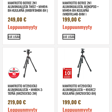
MANFROTTO BEFREE 2N1
MANFROTTO BEFREE 2N1
ALUMIINIJALUSTA TWIST + MH494-
ALUMIINIJALUSTA, MONOPOD +
BH-KUULAPÄÄ (MKBFRTA4BK-BH )
MH494-BH-KUULAPÄÄ
(MKBFRLA4B-BHM )
249,00
€
199,00
€
Loppuunmyyty
Loppuunmyyty
LUE LISÄÄ
LUE LISÄÄ
MANFROTTO MT290XTA3
MANFROTTO MT290XTA3
ALUMIINIJALUSTA + MH804-3-
ALUMIINIJALUSTA + 496RC2
TIEPÄÄ (MK290XTA3-3W)
KUULAPÄÄ (MK290XTA3-BH)
219,00
€
199,00
€
Loppuunmyyty
Loppuunmyyty