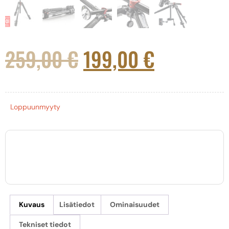
259,00
€
199,00
€
Loppuunmyyty
Kuvaus
Lisätiedot
Ominaisuudet
Tekniset tiedot