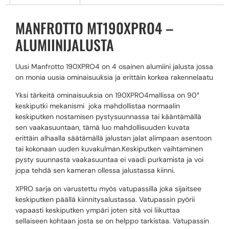
MANFROTTO MT190XPRO4 –
ALUMIINIJALUSTA
Uusi Manfrotto 190XPRO4 on 4 osainen alumiini jalusta jossa
on monia uusia ominaisuuksia ja erittäin korkea rakennelaatu
Yksi tärkeitä ominaisuuksia on 190XPRO4mallissa on 90°
keskiputki mekanismi joka mahdollistaa normaalin
keskiputken nostamisen pystysuunnassa tai kääntämällä
sen vaakasuuntaan, tämä luo mahdollisuuden kuvata
erittäin alhaalla säätämällä jalustan jalat alimpaan asentoon
tai kokonaan uuden kuvakulman.Keskiputken vaihtaminen
pysty suunnasta vaakasuuntaa ei vaadi purkamista ja voi
jopa tehdä sen kameran ollessa jalustassa kiinni.
XPRO sarja on varustettu myös vatupassilla joka sijaitsee
keskiputken päällä kiinnitysalustassa. Vatupassin pyörii
vapaasti keskiputken ympäri joten sitä voi liikuttaa
sellaiseen kohtaan josta se on helppo tarkistaa. Vatupassin