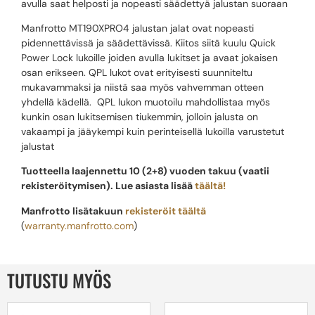
avulla saat helposti ja nopeasti säädettyä jalustan suoraan
Manfrotto MT190XPRO4 jalustan jalat ovat nopeasti
pidennettävissä ja säädettävissä. Kiitos siitä kuulu Quick
Power Lock lukoille joiden avulla lukitset ja avaat jokaisen
osan erikseen. QPL lukot ovat erityisesti suunniteltu
mukavammaksi ja niistä saa myös vahvemman otteen
yhdellä kädellä. QPL lukon muotoilu mahdollistaa myös
kunkin osan lukitsemisen tiukemmin, jolloin jalusta on
vakaampi ja jääykempi kuin perinteisellä lukoilla varustetut
jalustat
Tuotteella laajennettu 10 (2+8) vuoden takuu (vaatii
rekisteröitymisen). Lue asiasta lisää
täältä!
Manfrotto lisätakuun
rekisteröit täältä
(
warranty.manfrotto.com
)
TUTUSTU MYÖS