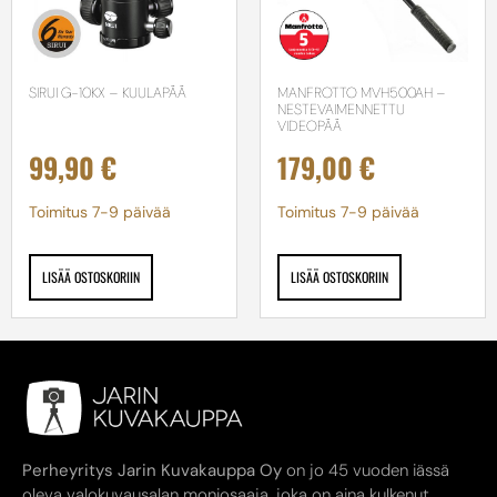
SIRUI G-10KX – KUULAPÄÄ
MANFROTTO MVH500AH –
NESTEVAIMENNETTU
VIDEOPÄÄ
99,90
€
179,00
€
Toimitus 7-9 päivää
Toimitus 7-9 päivää
LISÄÄ OSTOSKORIIN
LISÄÄ OSTOSKORIIN
Perheyritys Jarin Kuvakauppa Oy
on jo 45 vuoden iässä
oleva valokuvausalan moniosaaja, joka on aina kulkenut