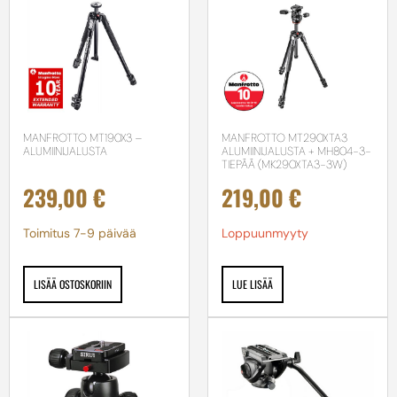
MANFROTTO MT190X3 –
MANFROTTO MT290XTA3
ALUMIINIJALUSTA
ALUMIINIJALUSTA + MH804-3-
TIEPÄÄ (MK290XTA3-3W)
239,00
€
219,00
€
Toimitus 7-9 päivää
Loppuunmyyty
LISÄÄ OSTOSKORIIN
LUE LISÄÄ