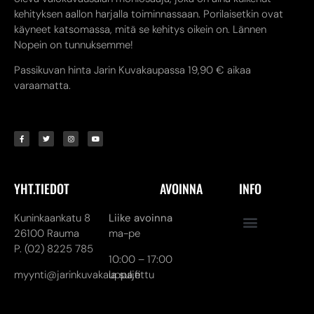
kehityksen aallon harjalla toiminnassaan. Porilaisetkin ovat
käyneet katsomassa, mitä se kehitys oikein on. Lännen
Nopein on tunnuksemme!
Passikuvan hinta Jarin Kuvakaupassa 19,90 € aikaa
varaamatta.
YHT.TIEDOT
AVOINNA
INFO
Kuninkaankatu 8
Liike avoinna
26100 Rauma
ma-pe
P. (02) 8225 785
10:00 – 17:00
myynti@jarinkuvakauppa.fi
la suljettu