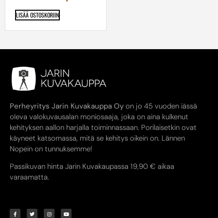
LISÄÄ OSTOSKORIIN
Perheyritys Jarin Kuvakauppa Oy
on jo 45 vuoden iässä
oleva valokuvausalan moniosaaja, joka on aina kulkenut
kehityksen aallon harjalla toiminnassaan. Porilaisetkin ovat
käyneet katsomassa, mitä se kehitys oikein on. Lännen
Nopein on tunnuksemme!
Passikuvan hinta Jarin Kuvakaupassa 19,90 € aikaa
varaamatta.