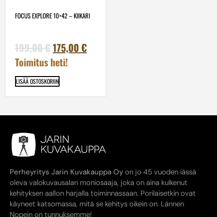
FOCUS EXPLORE 10×42 – KIIKARI
199,00
€
175,00
€
Toimitus heti!
LISÄÄ OSTOSKORIIN
Perheyritys Jarin Kuvakauppa Oy
on jo 45 vuoden iässä
oleva valokuvausalan moniosaaja, joka on aina kulkenut
kehityksen aallon harjalla toiminnassaan. Porilaisetkin ovat
käyneet katsomassa, mitä se kehitys oikein on. Lännen
Nopein on tunnuksemme!