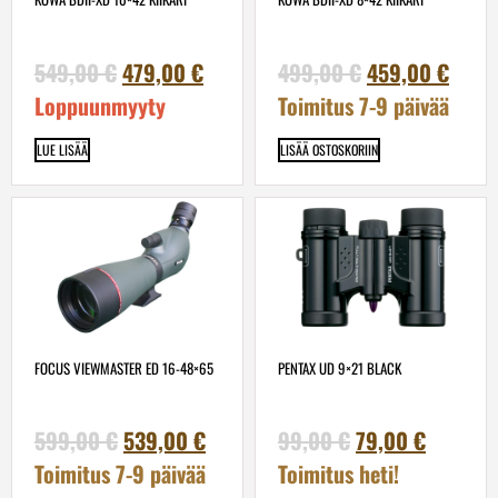
549,00
€
479,00
€
499,00
€
459,00
€
Loppuunmyyty
Toimitus 7-9 päivää
LUE LISÄÄ
LISÄÄ OSTOSKORIIN
FOCUS VIEWMASTER ED 16-48×65
PENTAX UD 9×21 BLACK
599,00
€
539,00
€
99,00
€
79,00
€
Toimitus 7-9 päivää
Toimitus heti!