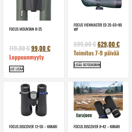
FOCUS VIEWMASTER ED 20-60×80
FOCUS MOUNTAIN 8×25
WP
699,00
€
629,00
€
119,00
€
99,00
€
Toimitus 7-9 päivää
Loppuunmyyty
LISÄÄ OSTOSKORIIN
LUE LISÄÄ
FOCUS DISCOVER 12×50 – KIIKARI
FOCUS DISCOVER 8×42 – KIIKARI