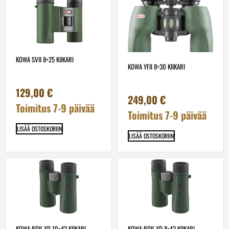
KOWA SVII 8×25 KIIKARI
KOWA YFII 8×30 KIIKARI
129,00
€
249,00
€
Toimitus 7-9 päivää
Toimitus 7-9 päivää
LISÄÄ OSTOSKORIIN
LISÄÄ OSTOSKORIIN
KOWA BDII-XD 10×42 KIIKARI
KOWA BDII-XD 8×42 KIIKARI