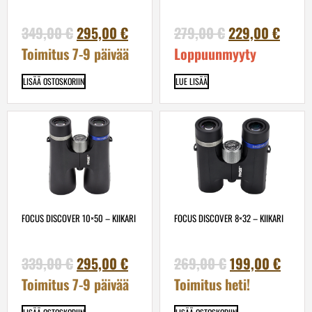
349,00
€
295,00
€
279,00
€
229,00
€
Toimitus 7-9 päivää
Loppuunmyyty
LISÄÄ OSTOSKORIIN
LUE LISÄÄ
FOCUS DISCOVER 10×50 – KIIKARI
FOCUS DISCOVER 8×32 – KIIKARI
339,00
€
295,00
€
269,00
€
199,00
€
Toimitus 7-9 päivää
Toimitus heti!