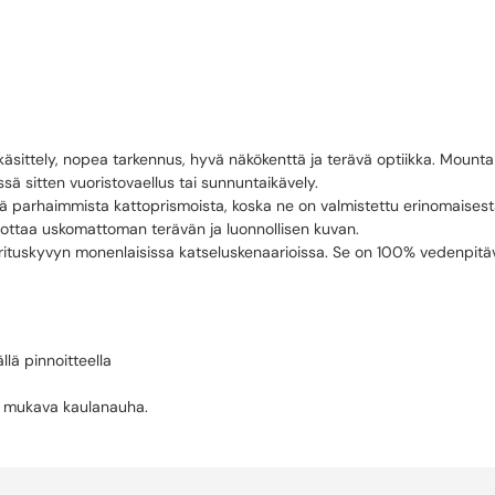
UNTAIN 8×2
 käsittely, nopea tarkennus, hyvä näkökenttä ja terävä optiikka. Moun
ssä sitten vuoristovaellus tai sunnuntaikävely.
 parhaimmista kattoprismoista, koska ne on valmistettu erinomaisesta
ottaa uskomattoman terävän ja luonnollisen kuvan.
uskyvyn monenlaisissa katseluskenaarioissa. Se on 100% vedenpitävä ja
llä pinnoitteella
a mukava kaulanauha.