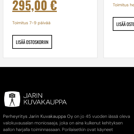
295,00
€
Toimitus he
Toimitus 7-9 päivää
LISÄÄ OST
LISÄÄ OSTOSKORIIN
Perheyritys Jarin Kuvakauppa Oy
on jo 45 vuoden iässä oleva
valokuvausalan moniosaaja, joka on aina kulkenut kehityksen
aallon harjalla toiminnassaan. Porilaisetkin ovat käyneet