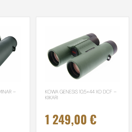
MINAR –
KOWA GENESIS 10.5×44 XD DCF –
KIIKARI
1 249,00
€