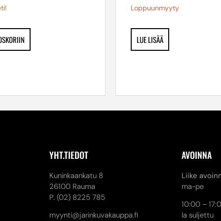
ti!
Loppuunmyyty
OSKORIIN
LUE LISÄÄ
YHT.TIEDOT
AVOINNA
Kuninkaankatu 8
Liike avoin
26100 Rauma
ma-pe
P. (02) 8225 785
10:00 – 17:
myynti@jarinkuvakauppa.fi
la suljettu