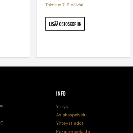
Toimitus 7-9 päivää
LISÄÄ OSTOSKORIIN
INFO
na
Yritys
Asiakaspalvelu
00
Yhteystiedot
Rekisteriseloste