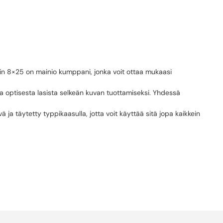
5
tain 8×25 on mainio kumppani, jonka voit ottaa mukaasi
 optisesta lasista selkeän kuvan tuottamiseksi. Yhdessä
 täytetty typpikaasulla, jotta voit käyttää sitä jopa kaikkein