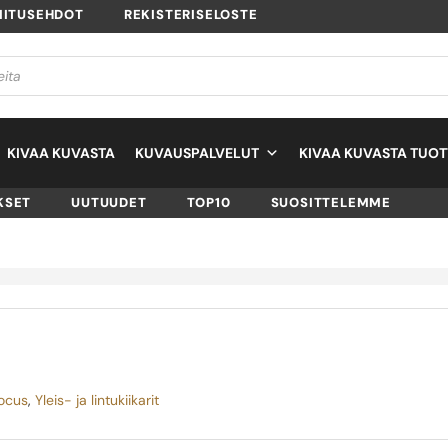
MITUSEHDOT
REKISTERISELOSTE
KIVAA KUVASTA
KUVAUSPALVELUT
KIVAA KUVASTA TUOT
KSET
UUTUUDET
TOP10
SUOSITTELEMME
ocus
,
Yleis- ja lintukiikarit