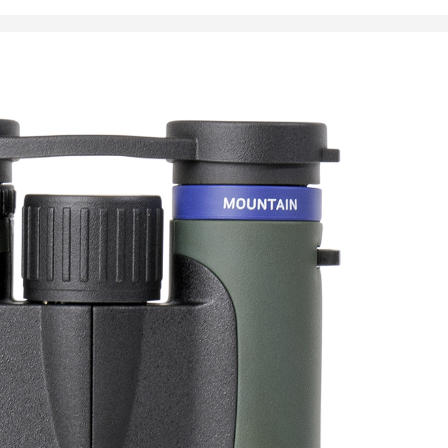
00
€
a kestävä kiikari, jossa on erinomainen käsittely, nopea
tä ja terävä optiikka. Mountain 8×25 on mainio kumppani,
aellukselle, jotta saat kaiken irti luontokokemuksestasi.
stovaellus tai sunnuntaikävely.