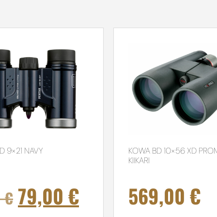
D 9×21 NAVY
KOWA BD 10×56 XD PRO
KIIKARI
79,00
€
569,00
€
0
€