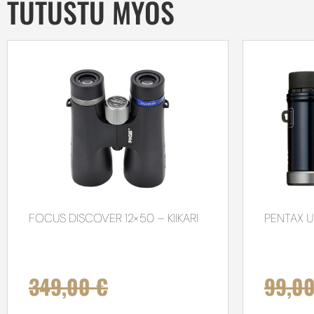
TUTUSTU MYÖS
FOCUS DISCOVER 12×50 – KIIKARI
PENTAX U
349,00
€
99,0