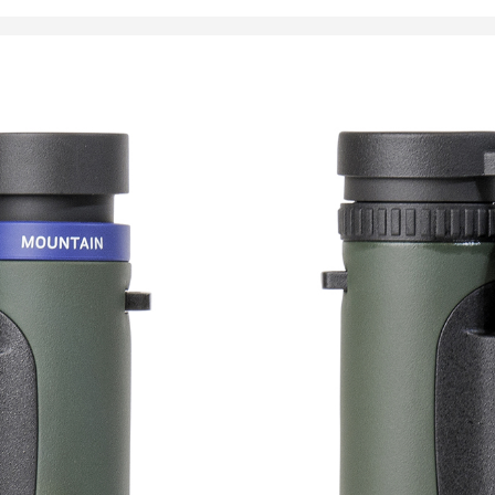
119,00
€
99,
Loppuunmyyty
Focus Mountain on kevyt j
tarkennus, hyvä näkökent
jonka voit ottaa mukaasi v
Oli kyseessä sitten vuori