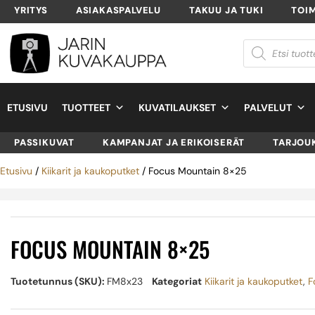
YRITYS
ASIAKASPALVELU
TAKUU JA TUKI
TOI
ETUSIVU
TUOTTEET
KUVATILAUKSET
PALVELUT
PASSIKUVAT
KAMPANJAT JA ERIKOISERÄT
TARJOU
Etusivu
/
Kiikarit ja kaukoputket
/ Focus Mountain 8×25
FOCUS MOUNTAIN 8×25
Tuotetunnus (SKU):
FM8x23
Kategoriat
Kiikarit ja kaukoputket
,
F