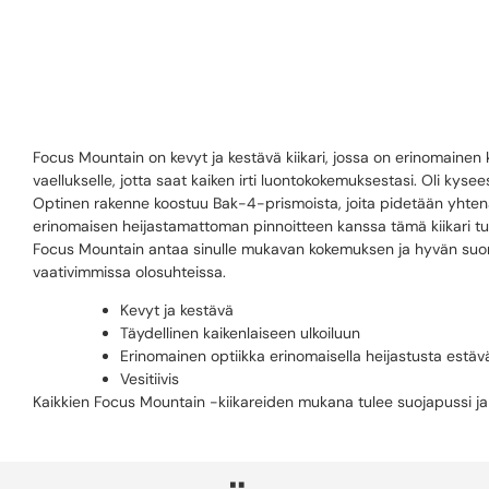
FOCUS MO
Focus Mountain on kevyt ja kestävä kiikari, jossa on erinomainen
vaellukselle, jotta saat kaiken irti luontokokemuksestasi. Oli kysee
Optinen rakenne koostuu Bak-4-prismoista, joita pidetään yhtenä
erinomaisen heijastamattoman pinnoitteen kanssa tämä kiikari tu
Focus Mountain antaa sinulle mukavan kokemuksen ja hyvän suorit
vaativimmissa olosuhteissa.
Kevyt ja kestävä
Täydellinen kaikenlaiseen ulkoiluun
Erinomainen optiikka erinomaisella heijastusta estävä
Vesitiivis
Kaikkien Focus Mountain -kiikareiden mukana tulee suojapussi j