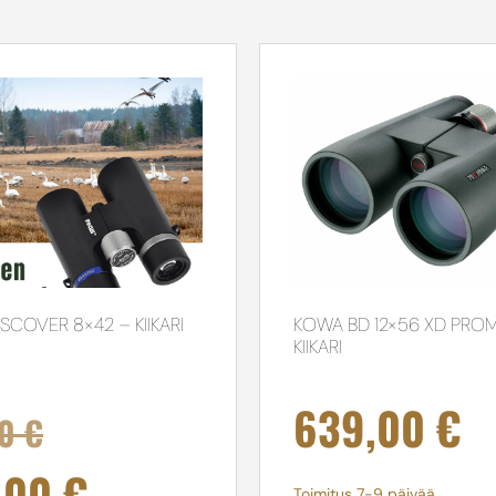
SCOVER 8×42 – KIIKARI
KOWA BD 12×56 XD PROM
KIIKARI
639,00
€
00
€
,00
€
Toimitus 7-9 päivää