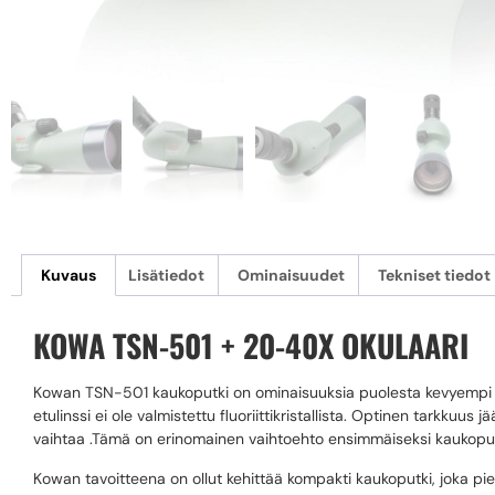
Kuvaus
Lisätiedot
Ominaisuudet
Tekniset tiedot
KOWA TSN-501 + 20-40X OKULAARI
Kowan TSN-501 kaukoputki on ominaisuuksia puolesta kevyempi j
etulinssi ei ole valmistettu fluoriittikristallista. Optinen tarkku
vaihtaa .Tämä on erinomainen vaihtoehto ensimmäiseksi kaukopu
Kowan tavoitteena on ollut kehittää kompakti kaukoputki, joka p