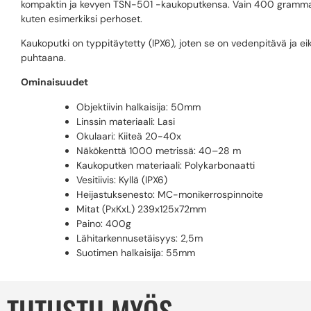
kompaktin ja kevyen TSN-501 -kaukoputkensa. Vain 400 grammaa p
kuten esimerkiksi perhoset.
Kaukoputki on typpitäytetty (IPX6), joten se on vedenpitävä ja eikä 
puhtaana.
Ominaisuudet
Objektiivin halkaisija: 50mm
Linssin materiaali: Lasi
Okulaari: Kiiteä 20-40x
Näkökenttä 1000 metrissä: 40–28 m
Kaukoputken materiaali: Polykarbonaatti
Vesitiivis: Kyllä (IPX6)
Heijastuksenesto: MC-monikerrospinnoite
Mitat (PxKxL) 239x125x72mm
Paino: 400g
Lähitarkennusetäisyys: 2,5m
Suotimen halkaisija: 55mm
TUTUSTU MYÖS