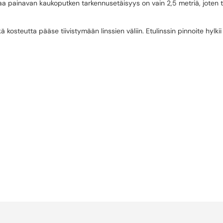
ainavan kaukoputken tarkennusetäisyys on vain 2,5 metriä, joten tämä
kosteutta pääse tiivistymään linssien väliin. Etulinssin pinnoite hylkii