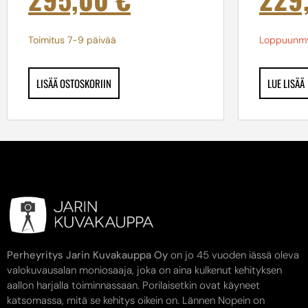
Toimitus 7-9 päivää
Loppuunm
LISÄÄ OSTOSKORIIN
LUE LISÄÄ
Perheyritys Jarin Kuvakauppa Oy
on jo 45 vuoden iässä oleva
valokuvausalan moniosaaja, joka on aina kulkenut kehityksen
aallon harjalla toiminnassaan. Porilaisetkin ovat käyneet
katsomassa, mitä se kehitys oikein on. Lännen Nopein on