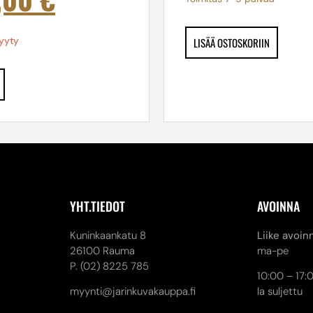
yyty
LISÄÄ OSTOSKORIIN
YHT.TIEDOT
AVOINNA
Kuninkaankatu 8
Liike avoin
26100 Rauma
ma-pe
P. (02) 8225 785
10:00 – 17:
myynti@jarinkuvakauppa.fi
la suljettu