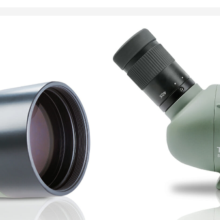
309,00
€
Toimitus 7-9 päivää
LISÄÄ OSTOSKORII
Objektiivin halkais
Linssin materiaali: 
Okulaari: Kiiteä 20
Näkökenttä 1000 m