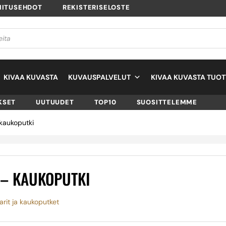
MITUSEHDOT
REKISTERISELOSTE
KIVAA KUVASTA
KUVAUSPALVELUT
KIVAA KUVASTA TUOT
KSET
UUTUUDET
TOP10
SUOSITTELEMME
kaukoputki
 – KAUKOPUTKI
karit ja kaukoputket