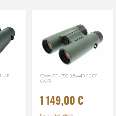
INAR –
KOWA GENESIS 8.5×44 XD DCF –
KIIKARI
1 149,00
€
Toimitus 7-9 päivää