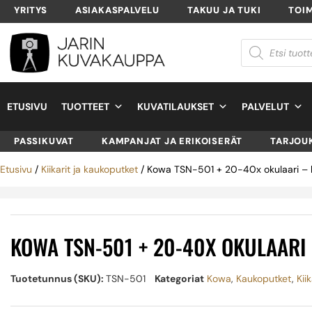
YRITYS
ASIAKASPALVELU
TAKUU JA TUKI
TOI
ETUSIVU
TUOTTEET
KUVATILAUKSET
PALVELUT
PASSIKUVAT
KAMPANJAT JA ERIKOISERÄT
TARJOU
Etusivu
/
Kiikarit ja kaukoputket
/ Kowa TSN-501 + 20-40x okulaari – 
KOWA TSN-501 + 20-40X OKULAARI
Tuotetunnus (SKU):
TSN-501
Kategoriat
Kowa
,
Kaukoputket
,
Kii