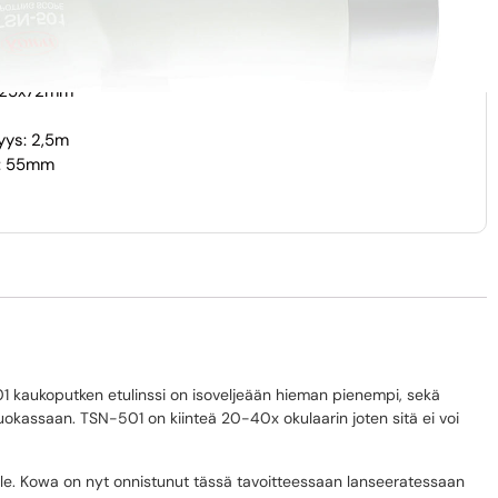
ali: Polykarbonaatti
6)
 MC-monikerrospinnoite
x125x72mm
yys: 2,5m
a: 55mm
 kaukoputken etulinssi on isoveljeään hieman pienempi, sekä
taluokassaan. TSN-501 on kiinteä 20-40x okulaarin joten sitä ei voi
lle. Kowa on nyt onnistunut tässä tavoitteessaan lanseeratessaan