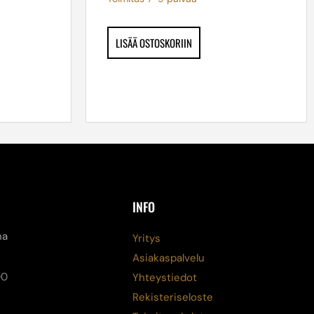
LISÄÄ OSTOSKORIIN
INFO
na
Yritys
Asiakaspalvelu
00
Yhteystiedot
Rekisteriseloste