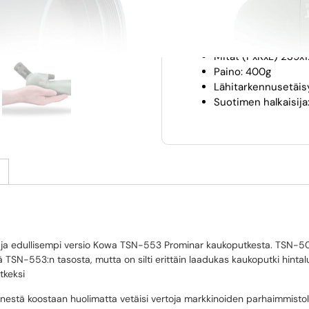
Kaukoputken materia
Vesitiivis: Kyllä (IPX
Heijastuksenesto:
Mitat (PxKxL) 239
Paino: 400g
Lähitarkennusetäis
Suotimen halkaisij
a edullisempi versio Kowa TSN-553 Prominar kaukoputkesta. TSN-501
us jää TSN-553:n tasosta, mutta on silti erittäin laadukas kaukoputki hin
tkeksi
ienestä koostaan huolimatta vetäisi vertoja markkinoiden parhaimmisto