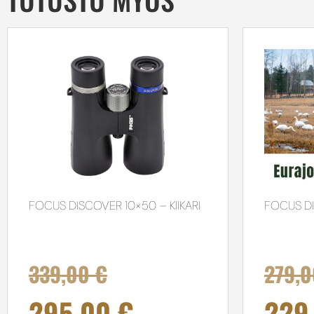
FOCUS DISCOVER 10×50 – KIIKARI
FOCUS DI
339,00
€
279,
295,00
€
229