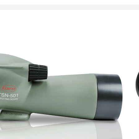
N
ija: 50mm
Lasi
-40x
etrissä: 40–28 m