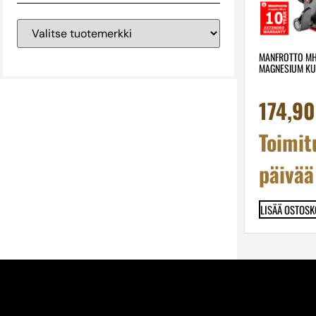
MANFROTTO M
MAGNESIUM K
174,9
Toimit
päivää
LISÄÄ OSTOSK