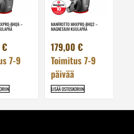
HXPRO-BHQ6 –
MANFROTTO MHXPRO-BHQ2 –
UULAPÄÄ
MAGNESIUM KUULAPÄÄ
0
€
179,00
€
us 7-9
Toimitus 7-9
päivää
ORIIN
LISÄÄ OSTOSKORIIN