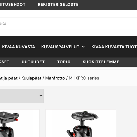
MITUSEHDOT
REKISTERISELOSTE
KIVAA KUVASTA
KUVAUSPALVELUT
KIVAA KUVASTA TUOT
KSET
UUTUUDET
TOP10
SUOSITTELEMME
at ja päät
/
Kuulapäät
/
Manfrotto
/ MHXPRO series