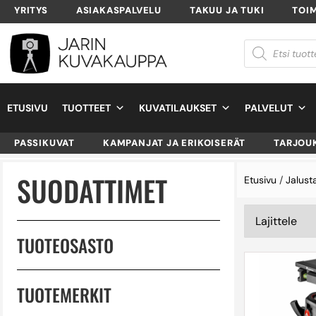
YRITYS
ASIAKASPALVELU
TAKUU JA TUKI
TOI
ETUSIVU
TUOTTEET
KUVATILAUKSET
PALVELUT
PASSIKUVAT
KAMPANJAT JA ERIKOISERÄT
TARJOU
SUODATTIMET
Etusivu
/
Jalust
TUOTEOSASTO
TUOTEMERKIT