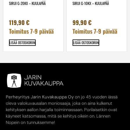
SIRUI G-20KX – KUULAPÄÄ
SIRUI G-10KX – KUULAPÄÄ
119,90
€
99,90
€
Toimitus 7-9 päivää
Toimitus 7-9 päivää
LISÄÄ OSTOSKORIIN
LISÄÄ OSTOSKORIIN
Perheyritys Jarin Kuvakauppa Oy
on jo 45 vuoden iässä
oleva valokuvausalan moniosaaja, joka on aina kulkenut
kehityksen aallon harjalla toiminnassaan. Porilaisetkin ovat
käyneet katsomassa, mitä se kehitys oikein on. Lännen
Nopein on tunnuksemme!